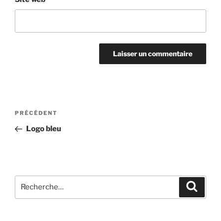
Navigation
Article
PRÉCÉDENT
de
précédent
Logo bleu
l’article
Recherche
Recher
pour
: