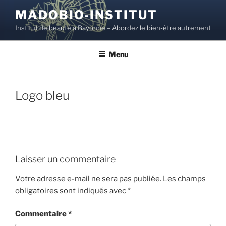
Aller
MADOBIO-INSTITUT
au
Institut de beauté à Bayonne – Abordez le bien-être autrement
contenu
principal
Menu
Logo bleu
Laisser un commentaire
Votre adresse e-mail ne sera pas publiée.
Les champs
obligatoires sont indiqués avec
*
Commentaire
*