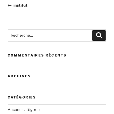
de
précédent
institut
l’article
Recherche
Recher
pour
:
COMMENTAIRES RÉCENTS
ARCHIVES
CATÉGORIES
Aucune catégorie