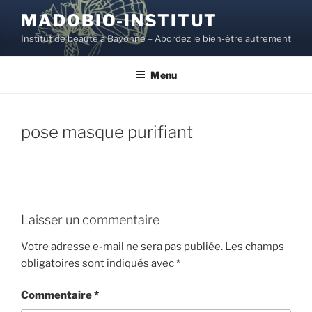
Aller
MADOBIO-INSTITUT
au
Institut de beauté à Bayonne – Abordez le bien-être autrement
contenu
principal
Menu
pose masque purifiant
Laisser un commentaire
Votre adresse e-mail ne sera pas publiée.
Les champs
obligatoires sont indiqués avec
*
Commentaire
*