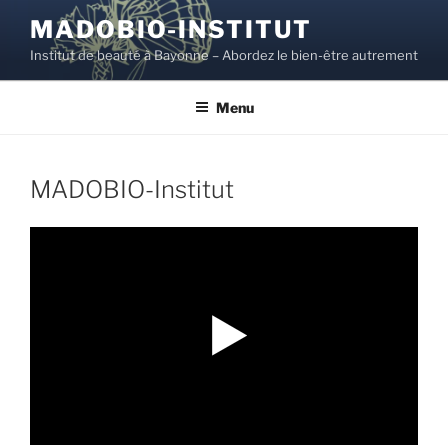
Aller
MADOBIO-INSTITUT
au
Institut de beauté à Bayonne – Abordez le bien-être autrement
contenu
principal
Menu
MADOBIO-Institut